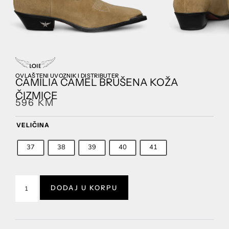
OVLAŠTENI UVOZNIK I DISTRIBUTER
CAMILIA CAMEL BRUŠENA KOŽA
ČIZMICE
596
KM
VELIČINA
37
38
39
40
41
DODAJ U KORPU