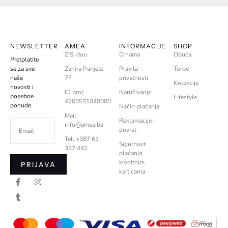
NEWSLETTER
AMEA
INFORMACIJE
SHOP
ZiSi doo
O nama
Obuća
Pretplatite
se za sve
Zahira Panjete
Pravila
Torbe
naše
7F
privatnosti
Kolekcije
novosti i
ID broj:
Naručivanje
posebne
Lifestyle
4203531040000
ponude.
Način plaćanja
Mail:
Reklamacije i
info@amea.ba
povrat
Tel: +387 61
Sigurnost
332 442
plaćanja
kreditnim
PRIJAVA
karticama