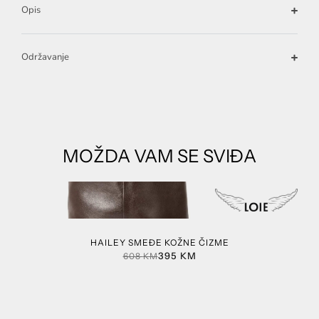
Opis
Održavanje
MOŽDA VAM SE SVIĐA
HAILEY SMEĐE KOŽNE ČIZME
395
KM
608
KM