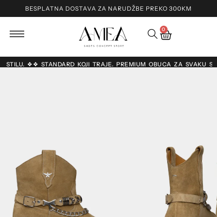
BESPLATNA DOSTAVA ZA NARUDŽBE PREKO 300KM
0
 O STILU. ❖❖ STANDARD KOJI TRAJE. PREMIUM OBUĆA ZA SVAKU S