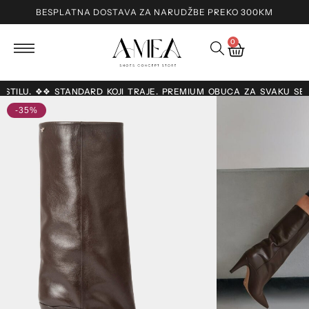
BESPLATNA DOSTAVA ZA NARUDŽBE PREKO 300KM
0
O STILU. ❖❖ STANDARD KOJI TRAJE. PREMIUM OBUĆA ZA SVAKU SE
-35%