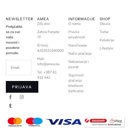
NEWSLETTER
AMEA
INFORMACIJE
SHOP
ZiSi doo
O nama
Obuća
Pretplatite
se za sve
Zahira Panjete
Pravila
Torbe
naše
7F
privatnosti
Kolekcije
novosti i
ID broj:
Naručivanje
posebne
Lifestyle
4203531040000
ponude.
Način plaćanja
Mail:
Reklamacije i
info@amea.ba
povrat
Tel: +387 61
Sigurnost
332 442
plaćanja
kreditnim
PRIJAVA
karticama