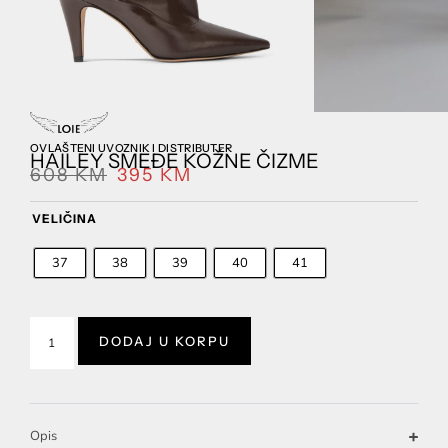
OVLAŠTENI UVOZNIK I DISTRIBUTER
HAILEY SMEĐE KOŽNE ČIZME
608
KM
395
KM
VELIČINA
37
38
39
40
41
DODAJ U KORPU
Opis