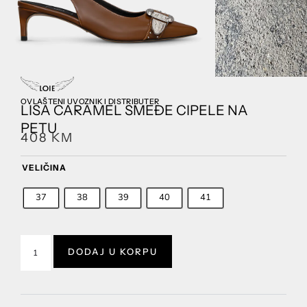
OVLAŠTENI UVOZNIK I DISTRIBUTER
LISA CARAMEL SMEĐE CIPELE NA
PETU
408
KM
VELIČINA
37
38
39
40
41
DODAJ U KORPU