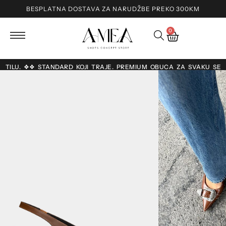
BESPLATNA DOSTAVA ZA NARUDŽBE PREKO 300KM
0
O STILU. ❖❖ STANDARD KOJI TRAJE. PREMIUM OBUĆA ZA SVAKU SEZ