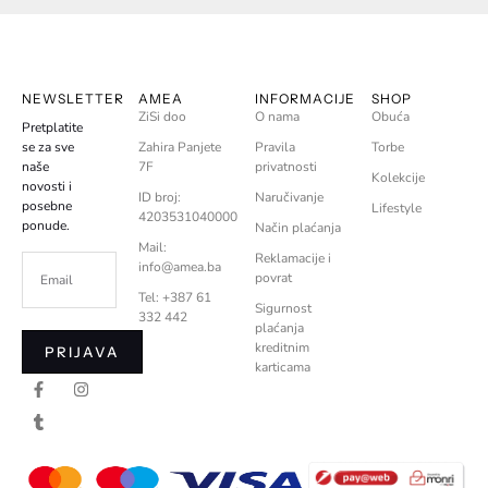
NEWSLETTER
AMEA
INFORMACIJE
SHOP
ZiSi doo
O nama
Obuća
Pretplatite
se za sve
Zahira Panjete
Pravila
Torbe
naše
7F
privatnosti
Kolekcije
novosti i
ID broj:
Naručivanje
posebne
Lifestyle
4203531040000
ponude.
Način plaćanja
Mail:
Reklamacije i
info@amea.ba
povrat
Tel: +387 61
Sigurnost
332 442
plaćanja
kreditnim
PRIJAVA
karticama