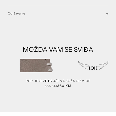
Održavanje
MOŽDA VAM SE SVIĐA
POP UP SIVE BRUŠENA KOŽA ČIZMICE
360
KM
555
KM