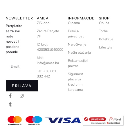
NEWSLETTER
AMEA
INFORMACIJE
SHOP
ZiSi doo
O nama
Obuća
Pretplatite
se za sve
Zahira Panjete
Pravila
Torbe
naše
7F
privatnosti
Kolekcije
novosti i
ID broj:
Naručivanje
posebne
Lifestyle
4203531040000
ponude.
Način plaćanja
Mail:
Reklamacije i
info@amea.ba
povrat
Tel: +387 61
Sigurnost
332 442
plaćanja
kreditnim
PRIJAVA
karticama