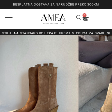
BESPLATNA DOSTAVA ZA NARUDŽBE PREKO 300KM
0
O STILU. ❖❖ STANDARD KOJI TRAJE. PREMIUM OBUĆA ZA SVAKU SE