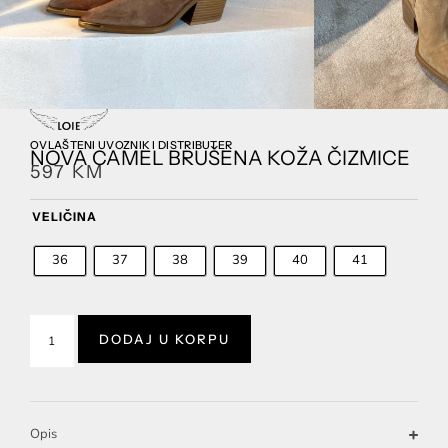
OVLAŠTENI UVOZNIK I DISTRIBUTER
NOVA CAMEL BRUŠENA KOŽA ČIZMICE
597
KM
VELIČINA
36
37
38
39
40
41
DODAJ U KORPU
Opis