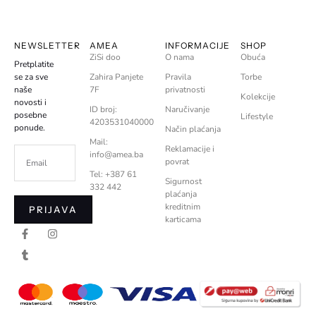
NEWSLETTER
AMEA
INFORMACIJE
SHOP
ZiSi doo
O nama
Obuća
Pretplatite
se za sve
Zahira Panjete
Pravila
Torbe
naše
7F
privatnosti
Kolekcije
novosti i
ID broj:
Naručivanje
posebne
Lifestyle
4203531040000
ponude.
Način plaćanja
Mail:
Reklamacije i
info@amea.ba
povrat
Tel: +387 61
Sigurnost
332 442
plaćanja
kreditnim
PRIJAVA
karticama