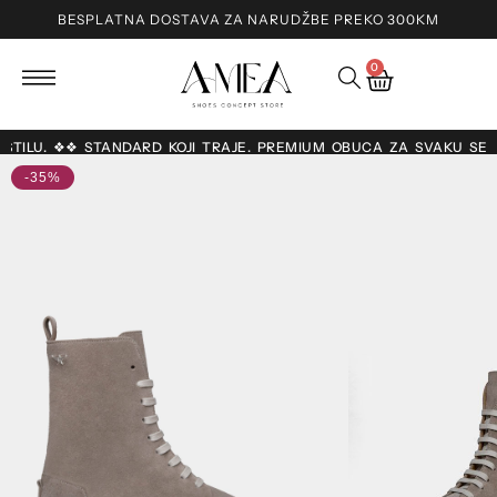
BESPLATNA DOSTAVA ZA NARUDŽBE PREKO 300KM
0
O STILU. ❖❖ STANDARD KOJI TRAJE. PREMIUM OBUĆA ZA SVAKU SE
-35%