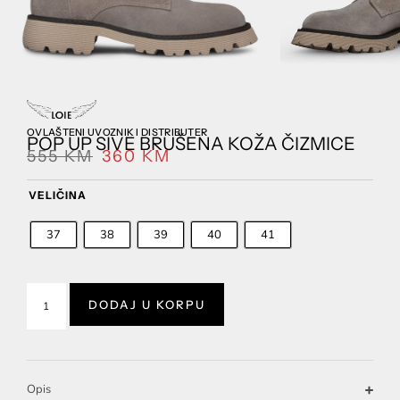
OVLAŠTENI UVOZNIK I DISTRIBUTER
POP UP SIVE BRUŠENA KOŽA ČIZMICE
555
KM
360
KM
VELIČINA
37
38
39
40
41
DODAJ U KORPU
Opis