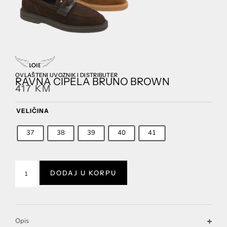
OVLAŠTENI UVOZNIK I DISTRIBUTER
RAVNA CIPELA BRUNO BROWN
417
KM
VELIČINA
37
38
39
40
41
DODAJ U KORPU
Opis