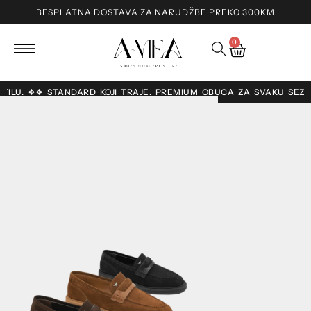
BESPLATNA DOSTAVA ZA NARUDŽBE PREKO 300KM
0
 STILU. ❖❖ STANDARD KOJI TRAJE. PREMIUM OBUĆA ZA SVAKU SEZ