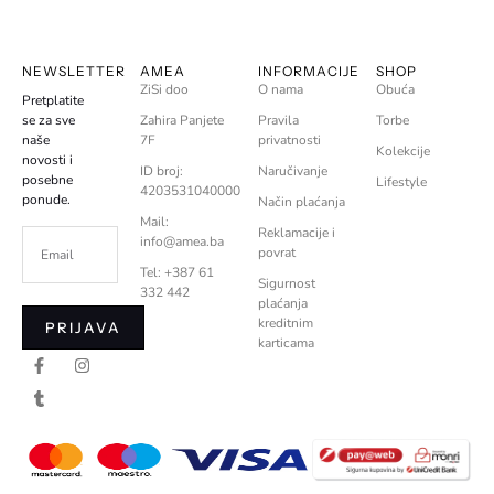
NEWSLETTER
AMEA
INFORMACIJE
SHOP
ZiSi doo
O nama
Obuća
Pretplatite
se za sve
Zahira Panjete
Pravila
Torbe
naše
7F
privatnosti
Kolekcije
novosti i
ID broj:
Naručivanje
posebne
Lifestyle
4203531040000
ponude.
Način plaćanja
Mail:
Reklamacije i
info@amea.ba
povrat
Tel: +387 61
Sigurnost
332 442
plaćanja
kreditnim
PRIJAVA
karticama