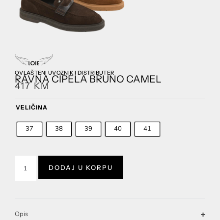
OVLAŠTENI UVOZNIK I DISTRIBUTER
RAVNA CIPELA BRUNO CAMEL
417
KM
VELIČINA
37
38
39
40
41
DODAJ U KORPU
Opis