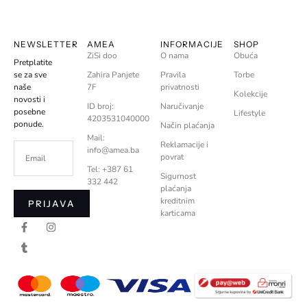
NEWSLETTER
AMEA
INFORMACIJE
SHOP
ZiSi doo
O nama
Obuća
Pretplatite
se za sve
Zahira Panjete
Pravila
Torbe
naše
7F
privatnosti
Kolekcije
novosti i
ID broj:
Naručivanje
posebne
Lifestyle
4203531040000
ponude.
Način plaćanja
Mail:
Reklamacije i
info@amea.ba
povrat
Tel: +387 61
Sigurnost
332 442
plaćanja
kreditnim
PRIJAVA
karticama