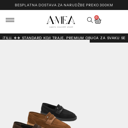
BESPLATNA DOSTAVA ZA NARUDŽBE PREKO 300KM
0
O STILU. ❖❖ STANDARD KOJI TRAJE. PREMIUM OBUĆA ZA SVAKU SE