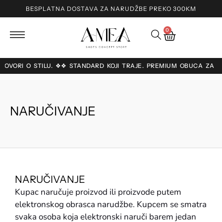
BESPLATNA DOSTAVA ZA NARUDŽBE PREKO 300KM
0
I GOVORI O STILU. ❖❖ STANDARD KOJI TRAJE. PREMIUM OBUĆA ZA
NARUČIVANJE
NARUČIVANJE
Kupac naručuje proizvod ili proizvode putem
elektronskog obrasca narudžbe. Kupcem se smatra
svaka osoba koja elektronski naruči barem jedan