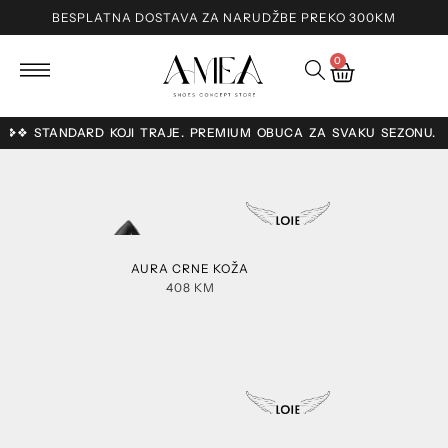
BESPLATNA DOSTAVA ZA NARUDŽBE PREKO 300KM
0
. ❖❖ STANDARD KOJI TRAJE. PREMIUM OBUĆA ZA SVAKU SEZONU. ❖❖
AURA CRNE KOŽA
408
KM