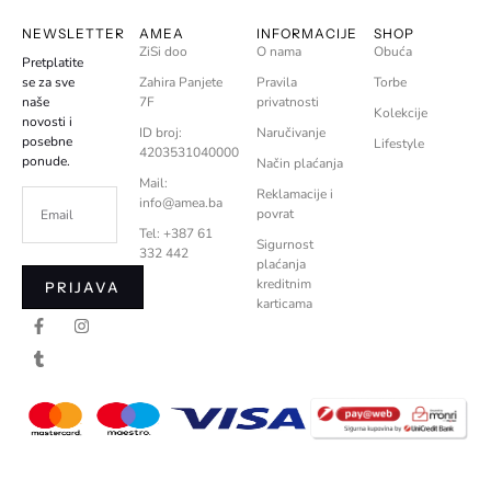
NEWSLETTER
AMEA
INFORMACIJE
SHOP
ZiSi doo
O nama
Obuća
Pretplatite
se za sve
Zahira Panjete
Pravila
Torbe
naše
7F
privatnosti
Kolekcije
novosti i
ID broj:
Naručivanje
posebne
Lifestyle
4203531040000
ponude.
Način plaćanja
Mail:
Reklamacije i
info@amea.ba
povrat
Tel: +387 61
Sigurnost
332 442
plaćanja
kreditnim
PRIJAVA
karticama