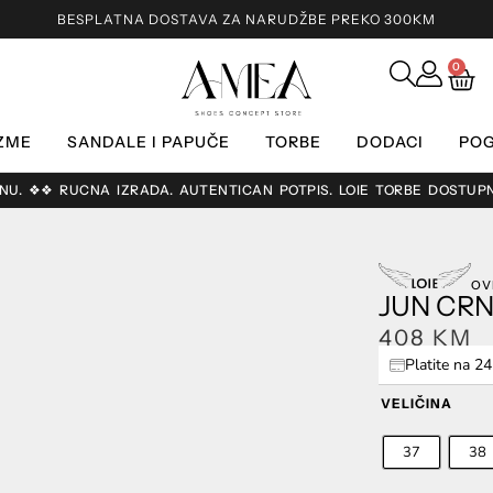
BESPLATNA DOSTAVA ZA NARUDŽBE PREKO 300KM
0
ZME
SANDALE I PAPUČE
TORBE
DODACI
POG
RUČNA IZRADA. AUTENTIČAN POTPIS. LOIE TORBE DOSTUPNE SAMO 
OV
JUN CR
408
KM
Platite na 2
VELIČINA
37
38