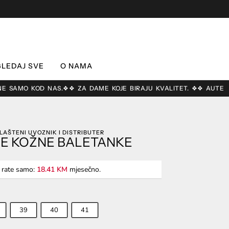
LEDAJ SVE
O NAMA
KOD NAS.
❖❖ ZA DAME KOJE BIRAJU KVALITET. ❖❖ AUTENTIČAN DIZ
LAŠTENI UVOZNIK I DISTRIBUTER
NE KOŽNE BALETANKE
4 rate samo:
18.41 KM
mjesečno.
39
40
41