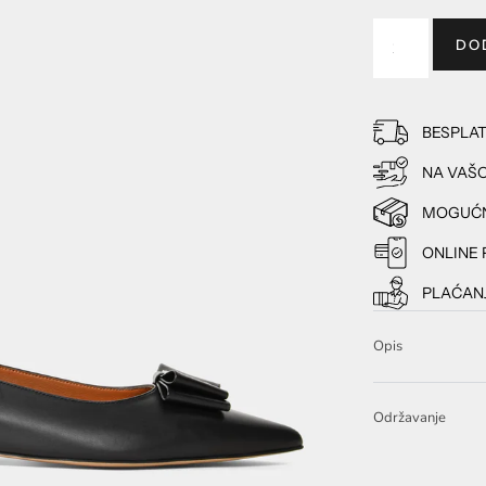
DO
BESPLA
NA VAŠO
MOGUĆN
ONLINE 
PLAĆANJ
Opis
Održavanje