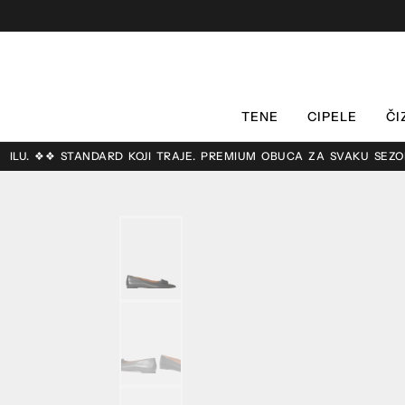
TENE
CIPELE
ČI
 ❖❖ STANDARD KOJI TRAJE. PREMIUM OBUĆA ZA SVAKU SEZONU. ❖❖ 