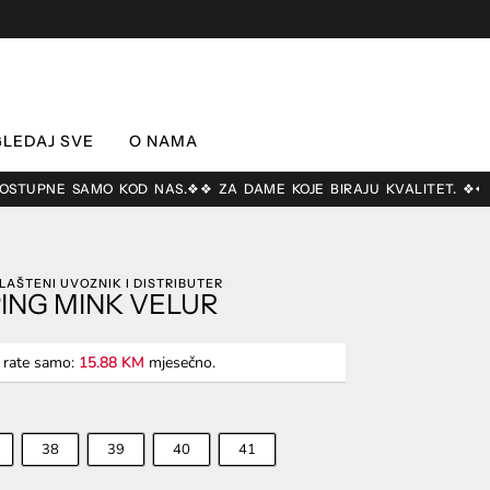
LEDAJ SVE
O NAMA
TUPNE SAMO KOD NAS.
❖❖ ZA DAME KOJE BIRAJU KVALITET. ❖❖ AUT
LAŠTENI UVOZNIK I DISTRIBUTER
ING MINK VELUR
4 rate samo:
15.88 KM
mjesečno.
38
39
40
41