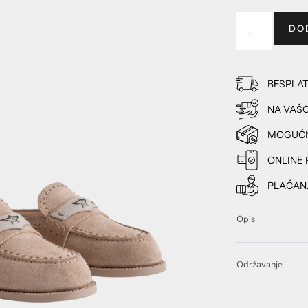
DO
BESPLA
NA VAŠO
MOGUĆN
ONLINE 
PLAĆANJ
Opis
Održavanje