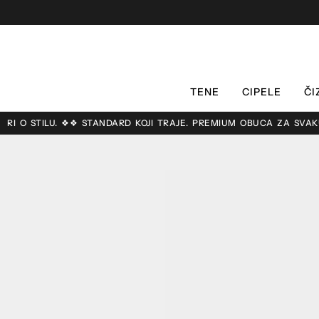
TENE
CIPELE
ČI
RI O STILU. ❖❖ STANDARD KOJI TRAJE. PREMIUM OBUĆA ZA SVAKU