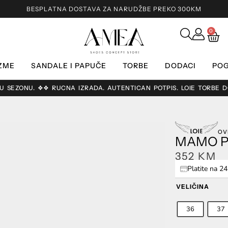
BESPLATNA DOSTAVA ZA NARUDŽBE PREKO 300KM
0
ZME
SANDALE I PAPUČE
TORBE
DODACI
POG
 SEZONU. ❖❖ RUČNA IZRADA. AUTENTIČAN POTPIS. LOIE TORBE DOS
OV
MAMO P
352
KM
Platite na 2
VELIČINA
36
37