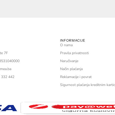
INFORMACIJE
O nama
te 7F
Pravila privatnosti
03531040000
Naručivanje
amea.ba
Način plaćanja
1 332 442
Reklamacije i povrat
Sigurnost plaćanja kreditnim kart