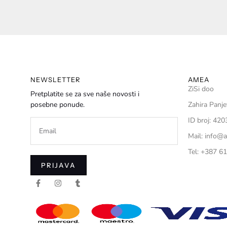
NEWSLETTER
AMEA
ZiSi doo
Pretplatite se za sve naše novosti i
posebne ponude.
Zahira Panje
ID broj: 42
Mail: info@
Tel: +387 6
PRIJAVA