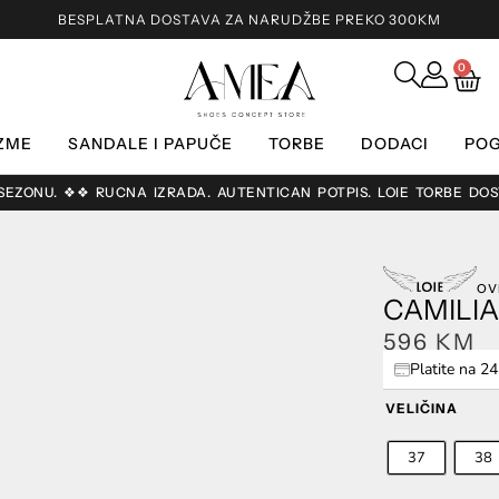
BESPLATNA DOSTAVA ZA NARUDŽBE PREKO 300KM
0
ZME
SANDALE I PAPUČE
TORBE
DODACI
POG
 RUČNA IZRADA. AUTENTIČAN POTPIS. LOIE TORBE DOSTUPNE SAMO
OV
CAMILIA
596
KM
Platite na 2
VELIČINA
37
38