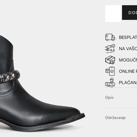
DO
BESPLA
NA VAŠO
MOGUĆN
ONLINE 
PLAĆANJ
Opis
Održavanje