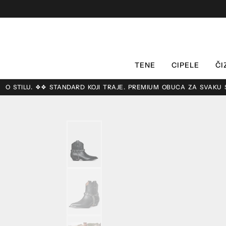
TENE
CIPELE
ČI
. ❖❖ STANDARD KOJI TRAJE. PREMIUM OBUĆA ZA SVAKU SEZONU. ❖❖