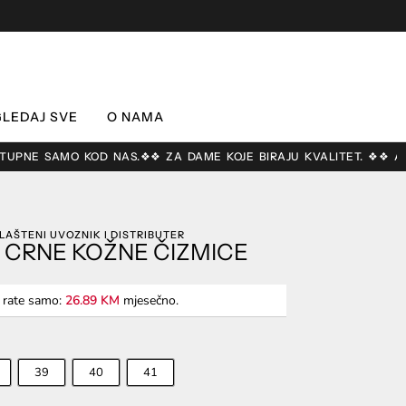
LEDAJ SVE
O NAMA
 KOD NAS.
❖❖ ZA DAME KOJE BIRAJU KVALITET. ❖❖ AUTENTIČAN DI
LAŠTENI UVOZNIK I DISTRIBUTER
 CRNE KOŽNE ČIZMICE
4 rate samo:
26.89 KM
mjesečno.
39
40
41