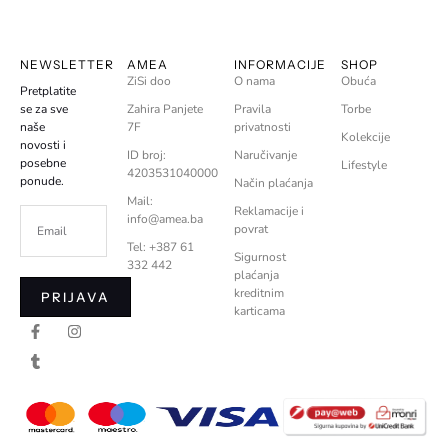
NEWSLETTER
AMEA
INFORMACIJE
SHOP
ZiSi doo
O nama
Obuća
Pretplatite
se za sve
Zahira Panjete
Pravila
Torbe
naše
7F
privatnosti
Kolekcije
novosti i
ID broj:
Naručivanje
posebne
Lifestyle
4203531040000
ponude.
Način plaćanja
Mail:
Reklamacije i
info@amea.ba
povrat
Tel: +387 61
Sigurnost
332 442
plaćanja
kreditnim
PRIJAVA
karticama