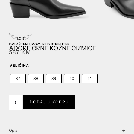
OVLAŠTENI UVOZNIK I DISTRIBUTER
ADORE CRNE KOŽNE ČIZMICE
587
KM
VELIČINA
37
38
39
40
41
DODAJ U KORPU
Opis