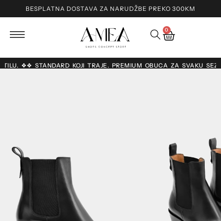
BESPLATNA DOSTAVA ZA NARUDŽBE PREKO 300KM
0
O STILU. ❖❖ STANDARD KOJI TRAJE. PREMIUM OBUĆA ZA SVAKU SEZ