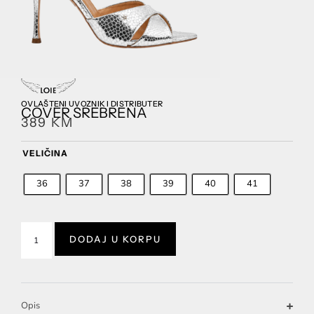
OVLAŠTENI UVOZNIK I DISTRIBUTER
COVER SREBRENA
389
KM
VELIČINA
36
37
38
39
40
41
DODAJ U KORPU
Opis