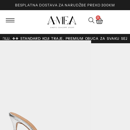
BESPLATNA DOSTAVA ZA NARUDŽBE PREKO 300KM
0
O STILU. ❖❖ STANDARD KOJI TRAJE. PREMIUM OBUĆA ZA SVAKU SEZ