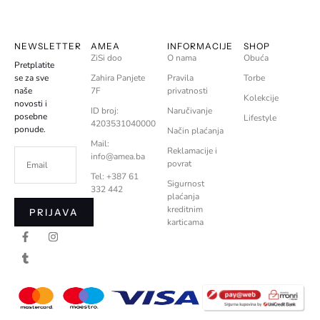
NEWSLETTER
AMEA
INFORMACIJE
SHOP
ZiSi doo
O nama
Obuća
Pretplatite
se za sve
Zahira Panjete
Pravila
Torbe
naše
7F
privatnosti
Kolekcije
novosti i
ID broj:
Naručivanje
posebne
Lifestyle
4203531040000
ponude.
Način plaćanja
Mail:
Reklamacije i
info@amea.ba
povrat
Tel: +387 61
Sigurnost
332 442
plaćanja
kreditnim
PRIJAVA
karticama