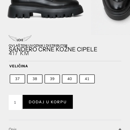
OVLAŠTENI UVOZNIK I DISTRIBUTER
SANDERO CRNE KOŽNE CIPELE
417
KM
VELIČINA
37
38
39
40
41
DODAJ U KORPU
Opis