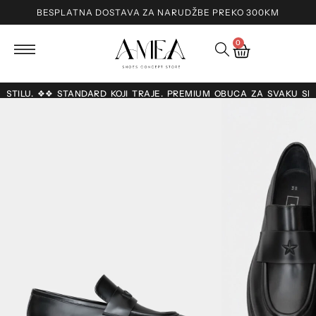
BESPLATNA DOSTAVA ZA NARUDŽBE PREKO 300KM
0
 O STILU. ❖❖ STANDARD KOJI TRAJE. PREMIUM OBUĆA ZA SVAKU SE