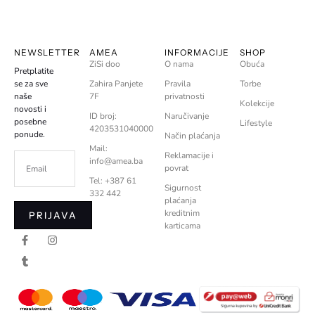
NEWSLETTER
AMEA
INFORMACIJE
SHOP
ZiSi doo
O nama
Obuća
Pretplatite
se za sve
Zahira Panjete
Pravila
Torbe
naše
7F
privatnosti
Kolekcije
novosti i
ID broj:
Naručivanje
posebne
Lifestyle
4203531040000
ponude.
Način plaćanja
Mail:
Reklamacije i
info@amea.ba
povrat
Tel: +387 61
Sigurnost
332 442
plaćanja
kreditnim
PRIJAVA
karticama