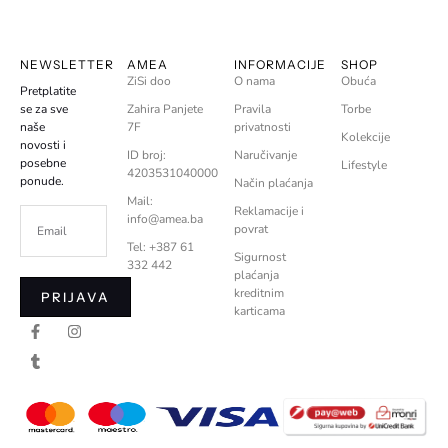
NEWSLETTER
AMEA
INFORMACIJE
SHOP
ZiSi doo
O nama
Obuća
Pretplatite
se za sve
Zahira Panjete
Pravila
Torbe
naše
7F
privatnosti
Kolekcije
novosti i
ID broj:
Naručivanje
posebne
Lifestyle
4203531040000
ponude.
Način plaćanja
Mail:
Reklamacije i
info@amea.ba
povrat
Tel: +387 61
Sigurnost
332 442
plaćanja
kreditnim
PRIJAVA
karticama