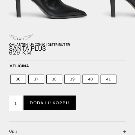
OVLAŠTENI UVOZNIK I DISTRIBUTER
SANTA PLUS
629
KM
VELIČINA
36
37
38
39
40
41
DODAJ U KORPU
Opis