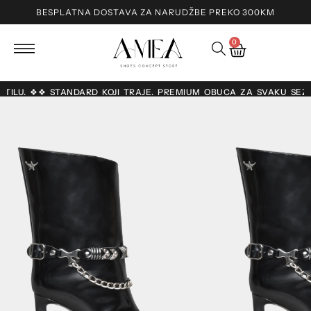
BESPLATNA DOSTAVA ZA NARUDŽBE PREKO 300KM
0
 STILU. ❖❖ STANDARD KOJI TRAJE. PREMIUM OBUĆA ZA SVAKU SEZ