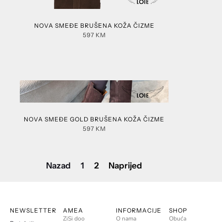
NOVA SMEĐE BRUŠENA KOŽA ČIZME
597
KM
NOVA SMEĐE GOLD BRUŠENA KOŽA ČIZME
597
KM
Nazad
1
2
Naprijed
NEWSLETTER
AMEA
INFORMACIJE
SHOP
ZiSi doo
O nama
Obuća