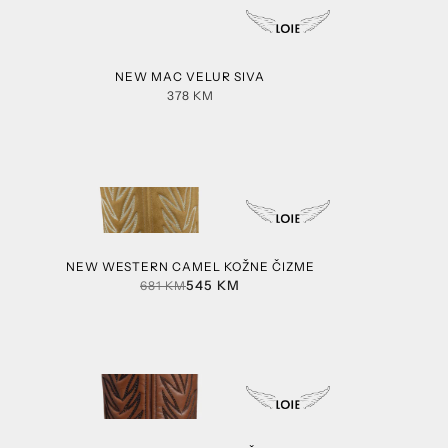
NEW MAC VELUR SIVA
378
KM
NEW WESTERN CAMEL KOŽNE ČIZME
545
KM
681
KM