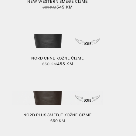
NEW WESTERN SMEĐE ČIZME
545
KM
681
KM
NORD CRNE KOŽNE ČIZME
455
KM
650
KM
NORD PLUS SMEDJE KOŽNE ČIZME
650
KM