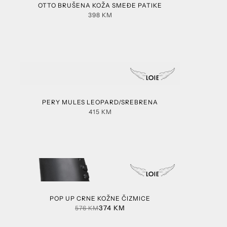
OTTO BRUŠENA KOŽA SMEĐE PATIKE
398
KM
PERY MULES LEOPARD/SREBRENA
415
KM
POP UP CRNE KOŽNE ČIZMICE
374
KM
576
KM