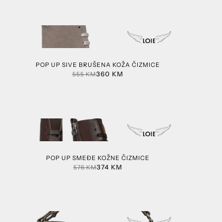
POP UP SIVE BRUŠENA KOŽA ČIZMICE
360
KM
555
KM
POP UP SMEĐE KOŽNE ČIZMICE
374
KM
576
KM