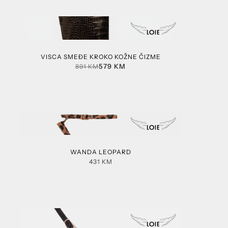
VISCA SMEĐE KROKO KOŽNE ČIZME
579
KM
891
KM
WANDA LEOPARD
431
KM