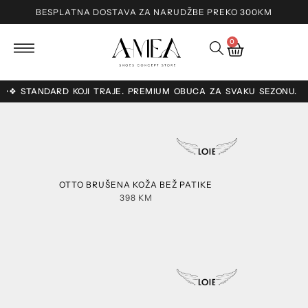
BESPLATNA DOSTAVA ZA NARUDŽBE PREKO 300KM
0
STANDARD KOJI TRAJE. PREMIUM OBUĆA ZA SVAKU SEZONU. ❖❖ RUČ
OTTO BRUŠENA KOŽA BEŽ PATIKE
398
KM